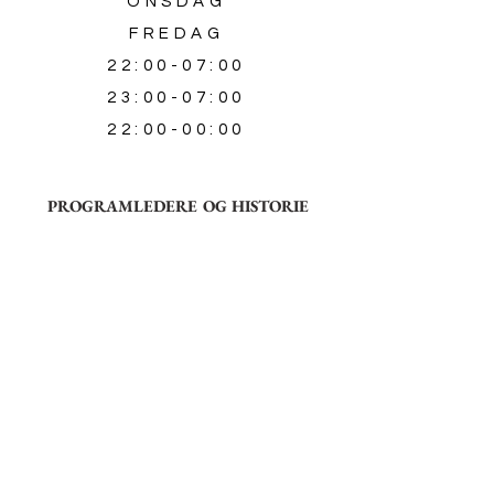
ONSDAG
FREDAG
22:00-07:00
23:00-07:00
22:00-00:00
PROGRAMLEDERE OG HISTORIE
New Life Menighet er i dag 37 år.
Radio New Life fikk konsesjon høsten
1988, og menigheten ble en frukt av
nærradio arbeidet. Mange ble frelst ved å
lytte på radio, og senere tok kontakt
med menigheten. Menigheten er og blir
et hjem for mennesker, og vi ser at
behovet for levende menigheter er
aktuelt. I en rotløs tid trenger vi fast
grunn å stå på. Evangeliet er en slik fast
grunn for oss alle.