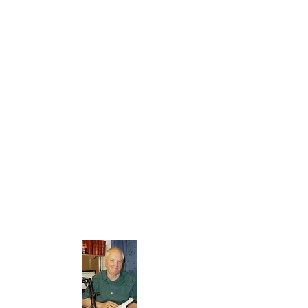
I dag har vi våre møter i Triangelgaarden,
Blindheimsbreivika. Med faste møter
søndager kl.18.00 og onsdager kl.19.00
pluss aksjoner og kampanjer med
lørdagsbibelsskole.
Radio New Life har sine sendinger på
FM, DAB og nettradio.