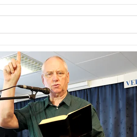
Møtehelg med Kari Holmås
Møteh
Lind