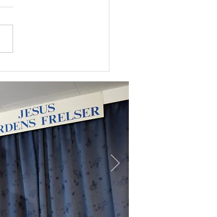
elg med Anne Kristin
berg