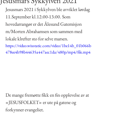
Jesusmars Sykkylven 2021
Jesusmars 2021 i Sykkylven ble avviklet lørdag 
11.September kl.12:00-13:00. Som 
hovedarrangør er det Ålesund Gatemisjon 
m/Morten Abrahamsen som sammen med 
lokale klrefter sto for selve marsen.
https://video.wixstatic.com/video/1be14b_01b066b
478ee4b98b44635a447aec1da/480p/mp4/file.mp4
De mange fremøtte fikk en fin opplevelse av at 
«JESUSFOLKET» er ute på gatene og 
forkynner evangeliet.