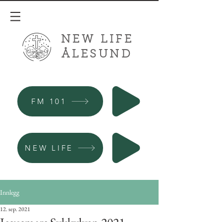
NEW LIFE
ÅLESUND
FM 101
NEW LIFE
Innlegg
12. sep. 2021