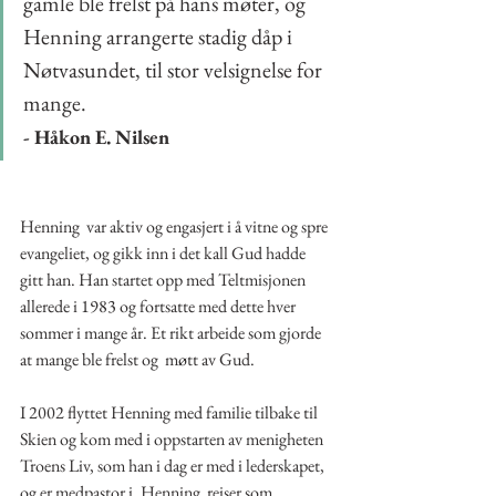
gamle ble frelst på hans møter, og 
Henning arrangerte stadig dåp i 
Nøtvasundet, til stor velsignelse for 
mange. 
- Håkon E. Nilsen
Henning  var aktiv og engasjert i å vitne og spre 
evangeliet, og gikk inn i det kall Gud hadde 
gitt han. Han startet opp med Teltmisjonen 
allerede i 1983 og fortsatte med dette hver 
sommer i mange år. Et rikt arbeide som gjorde 
at mange ble frelst og  møtt av Gud. 
I 2002 flyttet Henning med familie tilbake til 
Skien og kom med i oppstarten av menigheten 
Troens Liv, som han i dag er med i lederskapet, 
og er medpastor i. Henning  reiser som  