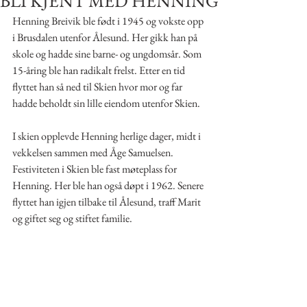
BLI KJENT MED HENNING
Henning Breivik ble født i 1945 og vokste opp 
i Brusdalen utenfor Ålesund. Her gikk han på 
skole og hadde sine barne- og ungdomsår. Som 
15-åring ble han radikalt frelst. Etter en tid 
flyttet han så ned til Skien hvor mor og far 
hadde beholdt sin lille eiendom utenfor Skien.
I skien opplevde Henning herlige dager, midt i 
vekkelsen sammen med Åge Samuelsen. 
Festiviteten i Skien ble fast møteplass for 
Henning. Her ble han også døpt i 1962. Senere 
flyttet han igjen tilbake til Ålesund, traff Marit 
og giftet seg og stiftet familie. 