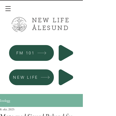
NEW LIFE
ÅLESUND
FM 101
NEW LIFE
Innlegg
8. okt. 2025