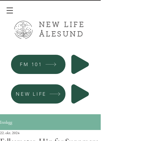
NEW LIFE
ÅLESUND
FM 101
NEW LIFE
Innlegg
22. okt. 2024