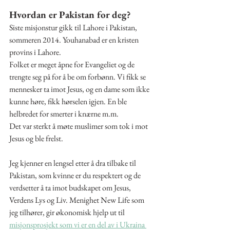
Hvordan er Pakistan for deg? 
Siste misjonstur gikk til Lahore i Pakistan, 
sommeren 2014. Youhanabad er en kristen 
provins i Lahore.
Folket er meget åpne for Evangeliet og de 
trengte seg på for å be om forbønn. Vi fikk se 
mennesker ta imot Jesus, og en dame som ikke 
kunne høre, fikk hørselen igjen. En ble 
helbredet for smerter i knærne m.m.
Det var sterkt å møte muslimer som tok i mot 
Jesus og ble frelst.
Jeg kjenner en lengsel etter å dra tilbake til 
Pakistan, som kvinne er du respektert og de 
verdsetter å ta imot budskapet om Jesus, 
Verdens Lys og Liv. Menighet New Life som 
jeg tilhører, gir økonomisk hjelp ut til 
misjonsprosjekt som vi er en del av i Ukraina 