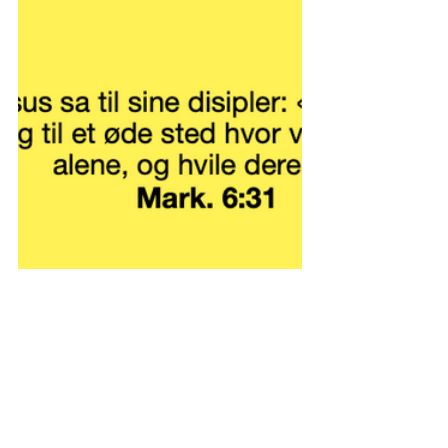
Det er så tydelig hva som er viktig for Møyfrid. 
Selv i dette intervjuet om henne, så finner man 