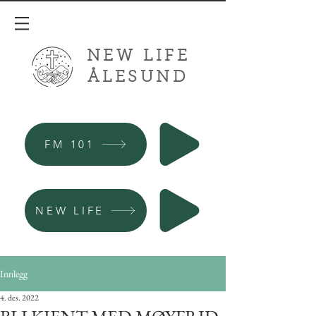
NEW LIFE
ÅLESUND
FM 101
NEW LIFE
Innlegg
4. des. 2022