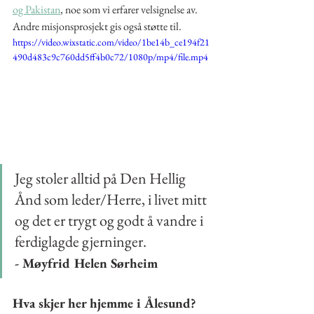
og Pakistan
, noe som vi erfarer velsignelse av. 
Andre misjonsprosjekt gis også støtte til.
https://video.wixstatic.com/video/1be14b_ce194f21
490d483c9c760dd5ff4b0c72/1080p/mp4/file.mp4
Jeg stoler alltid på Den Hellig 
Ånd som leder/Herre, i livet mitt 
og det er trygt og godt å vandre i 
ferdiglagde gjerninger.
- Møyfrid Helen Sørheim
Hva skjer her hjemme i Ålesund? 