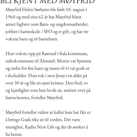
BLI KJENT MED MØYFRID
Møyfrid Helen Sørheim ble født 10. august i 
1960 og med sine 62 år har Møyfrid blant 
annet fagbrev som Barn- og ungdomsarbeider,  
jobber i barneskole / SFO og er gift, og har tre 
voksne barn og ni barnebarn. 
Hun vokste opp på Rørstad i Sula kommune, 
nabokommune til Ålesund. Moren var hjemme 
og stelte for fire barn og mann til vi var godt ut 
i skolealder. Hun tok i mot Jesus i en alder på 
over 30 år og ble en sann kristen. Den fred, ro 
og kjærlighet som hun levde ut, smittet over på 
barna hennes, forteller Møyfrid.
Møyfrid forteller videre at kallet hun har fått er 
å bringe Guds rike ut til verden. Det være 
menighet, Radio New Life og der de ønsker å 
ha henne. 